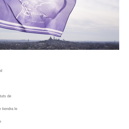
il
tuts de
 tiendra le
e