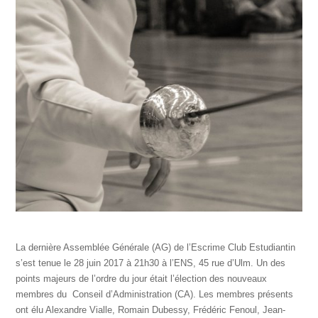
La dernière Assemblée Générale (AG) de l’Escrime Club Estudiantin
s’est tenue le 28 juin 2017 à 21h30 à l’ENS, 45 rue d’Ulm. Un des
points majeurs de l’ordre du jour était l’élection des nouveaux
membres du Conseil d’Administration (CA). Les membres présents
ont élu Alexandre Vialle, Romain Dubessy, Frédéric Fenoul, Jean-